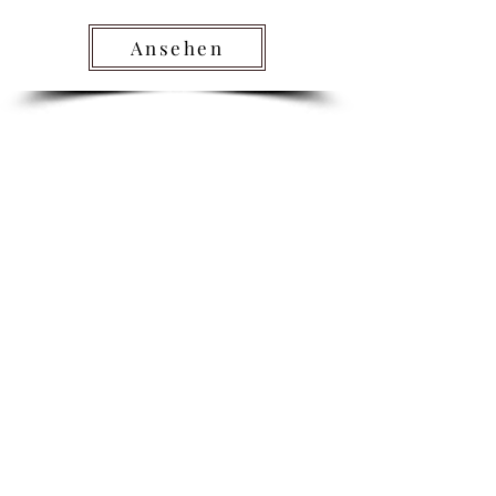
Ansehen
Kontakt
Mein Tierstudio
Obere Straße 3
23968 Gägelow
Mo - Di:
7:00 Uhr - 20:00 Uhr
Mittwoch:
keine Termine, nur telefonische
Erreichbarkeit 7:00 Uhr - 20:00 Uhr
Do - Sa:
7:00 Uhr - 20:00 Uhr